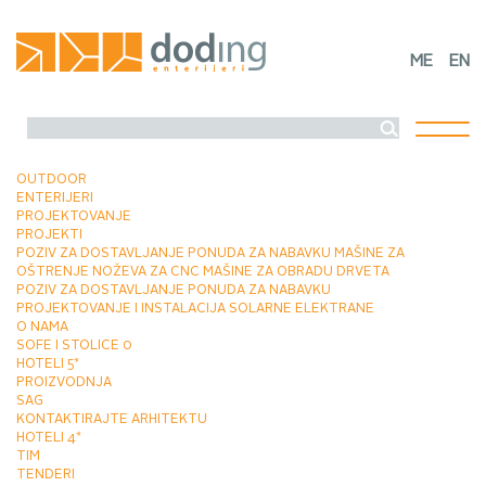
ME
EN
Toggl
naviga
OUTDOOR
ENTERIJERI
PROJEKTOVANJE
PROJEKTI
POZIV ZA DOSTAVLJANJE PONUDA ZA NABAVKU MAŠINE ZA
OŠTRENJE NOŽEVA ZA CNC MAŠINE ZA OBRADU DRVETA
POZIV ZA DOSTAVLJANJE PONUDA ZA NABAVKU
PROJEKTOVANJE I INSTALACIJA SOLARNE ELEKTRANE
O NAMA
SOFE I STOLICE 0
HOTELI 5*
PROIZVODNJA
SAG
KONTAKTIRAJTE ARHITEKTU
HOTELI 4*
TIM
TENDERI