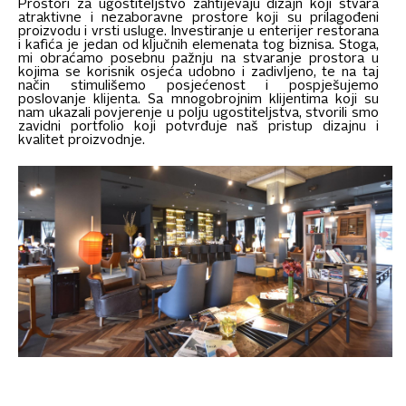
Prostori za ugostiteljstvo zahtijevaju dizajn koji stvara
atraktivne i nezaboravne prostore koji su prilagođeni
proizvodu i vrsti usluge. Investiranje u enterijer restorana
i kafića je jedan od ključnih elemenata tog biznisa. Stoga,
mi obraćamo posebnu pažnju na stvaranje prostora u
kojima se korisnik osjeća udobno i zadivljeno, te na taj
način stimulišemo posjećenost i pospješujemo
poslovanje klijenta. Sa mnogobrojnim klijentima koji su
nam ukazali povjerenje u polju ugostiteljstva, stvorili smo
zavidni portfolio koji potvrđuje naš pristup dizajnu i
kvalitet proizvodnje.