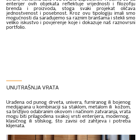
enterijer ovih objekata reflektuje vrijednosti i filozofiju
brenda i proizvoda, stoga svaki projekat oličava
jednostvenost i posebnost. Kroz ovu tipologiju imali smo
mogućnosti da sarađujemo sa raznim branšama i stekli smo
veliko iskustvo i povjerenje koje i dokazuje naš raznovrsni
portfolio.
UNUTRAŠNJA VRATA
Urađena od punog drveta, univera, furniranog ili bojenog
medijapana u kombinaciji sa staklom, metalom ili kožom,
sa brižljivo odabranim okovom i načinom zatvaranja, vrata
mogu biti prilagođena svakoj vrsti enterijera, modernog,
klasičnog ili stilskog, što zavisi od zahtjeva i potreba
klijenata.